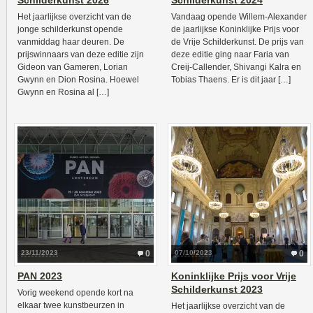
Schilderkunst 2026
Schilderkunst 2024
Het jaarlijkse overzicht van de
Vandaag opende Willem-Alexander
jonge schilderkunst opende
de jaarlijkse Koninklijke Prijs voor
vanmiddag haar deuren. De
de Vrije Schilderkunst. De prijs van
prijswinnaars van deze editie zijn
deze editie ging naar Faria van
Gideon van Gameren, Lorian
Creij-Callender, Shivangi Kalra en
Gwynn en Dion Rosina. Hoewel
Tobias Thaens. Er is dit jaar […]
Gwynn en Rosina al […]
23/11/2023
0
07/10/2023
0
PAN 2023
Koninklijke Prijs voor Vrije
Schilderkunst 2023
Vorig weekend opende kort na
elkaar twee kunstbeurzen in
Het jaarlijkse overzicht van de