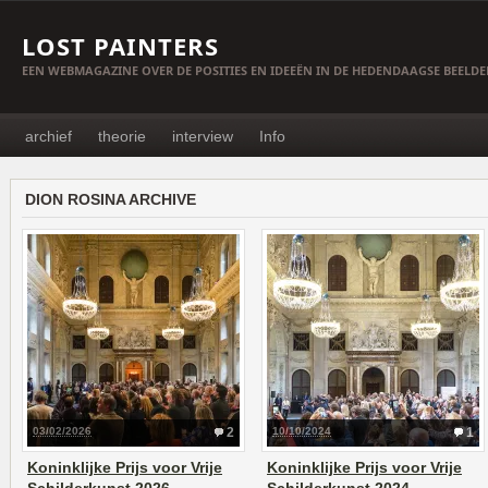
LOST PAINTERS
EEN WEBMAGAZINE OVER DE POSITIES EN IDEEËN IN DE HEDENDAAGSE BEELD
archief
theorie
interview
Info
DION ROSINA ARCHIVE
03/02/2026
2
10/10/2024
1
Koninklijke Prijs voor Vrije
Koninklijke Prijs voor Vrije