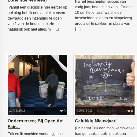
Lorelinde Verhees)
Na het bescheiden succes van
vorig jaar, bedachten ze bij Galerie
[Vanuit een discussie hier eerder op
10 om het dit jaar wat minder
het blog heb ik een aantal mensen
bescheiden te doen en simpelweg
gevraagd een inzending te doen
groots uit te pakken; in plaats van
van 1 van de beurzen. Ik zie
[…]
natuurlijk ook niet alles, mij […]
13/09/2011
0
01/01/2011
4
Ondertussen; Bij Open Art
Gelukkig Nieuwjaar!
Fair…
[En nadat Erik een mooi kerstwerkje
had gemaakt, heeft hij ook een
Erik en ik mochten vandaag, tussen