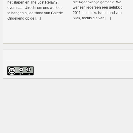
nieuwjaarwerkje gemaakt. We
het slapen en The Lost Relay 2,
wensen iedereen een gelukkig
even naar Utrecht om ons werk op
2011 toe. Links is de hand van
te hangen bij de stand van Galerie
Niek, rechts die van […]
Ongekend op de […]