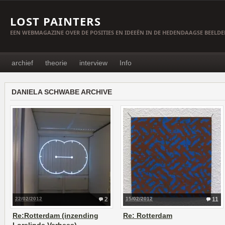
LOST PAINTERS
EEN WEBMAGAZINE OVER DE POSITIES EN IDEEËN IN DE HEDENDAAGSE BEELD
archief
theorie
interview
Info
DANIELA SCHWABE ARCHIVE
22/02/2012
2
15/02/2012
11
Re:Rotterdam (inzending
Re: Rotterdam