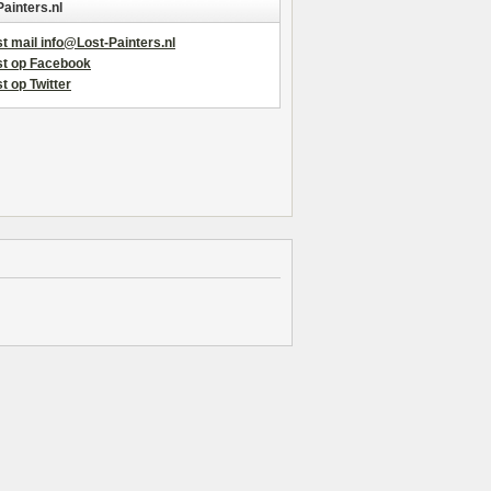
Painters.nl
t mail info@Lost-Painters.nl
st op Facebook
t op Twitter