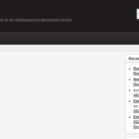
EËN IN DE HEDENDAAGSE BEELDENDE KUNST
Recen
Ro
Ro
Ni
De
kun
AK
Ei
op
20
Ei
20
Gr