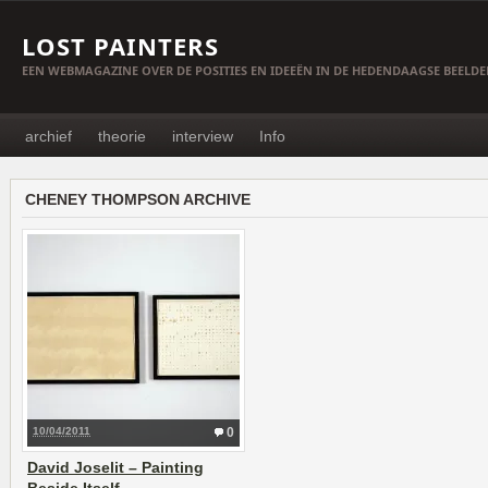
LOST PAINTERS
EEN WEBMAGAZINE OVER DE POSITIES EN IDEEËN IN DE HEDENDAAGSE BEELD
archief
theorie
interview
Info
CHENEY THOMPSON ARCHIVE
10/04/2011
0
David Joselit – Painting