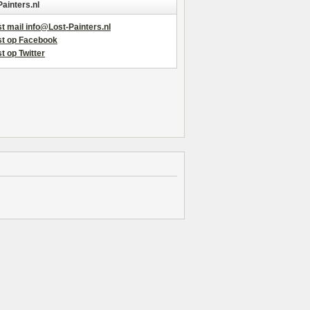
Painters.nl
t mail info@Lost-Painters.nl
st op Facebook
t op Twitter