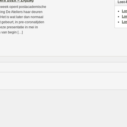
iers 2020 – Zigzag
Lost-
 week opent postacademische
Los
lling De Ateliers haar deuren
Lo
 Het is wat later dan normaal
Los
it gebeurt, in pre-coronatijden
eze presentatie in mei in
s van begin […]