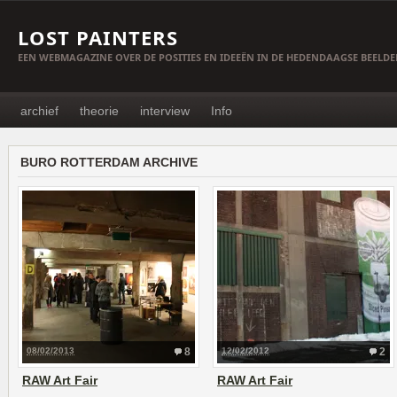
LOST PAINTERS
EEN WEBMAGAZINE OVER DE POSITIES EN IDEEËN IN DE HEDENDAAGSE BEELD
archief
theorie
interview
Info
BURO ROTTERDAM ARCHIVE
08/02/2013
8
12/02/2012
2
RAW Art Fair
RAW Art Fair