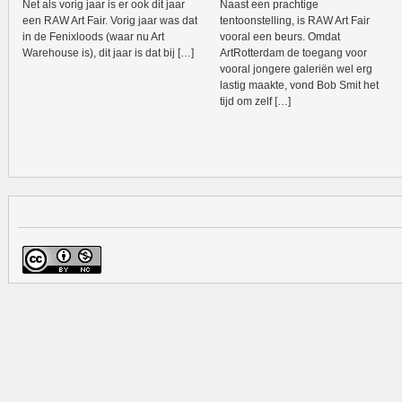
Net als vorig jaar is er ook dit jaar
Naast een prachtige
een RAW Art Fair. Vorig jaar was dat
tentoonstelling, is RAW Art Fair
in de Fenixloods (waar nu Art
vooral een beurs. Omdat
Warehouse is), dit jaar is dat bij […]
ArtRotterdam de toegang voor
vooral jongere galeriën wel erg
lastig maakte, vond Bob Smit het
tijd om zelf […]