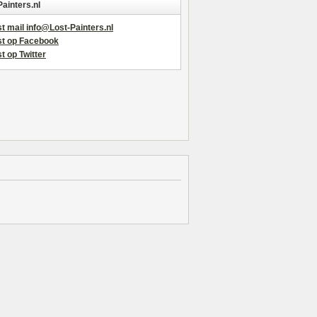
Painters.nl
t mail info@Lost-Painters.nl
st op Facebook
t op Twitter