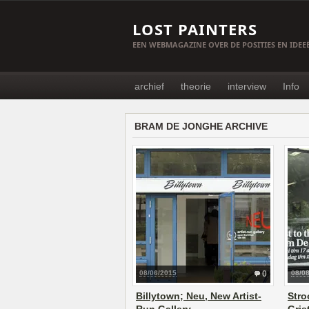
LOST PAINTERS
EEN WEBMAGAZINE OVER DE POSITIES EN IDE
archief
theorie
interview
Info
BRAM DE JONGHE ARCHIVE
08/06/2015
0
08/0
Billytown; Neu, New Artist-
Stro