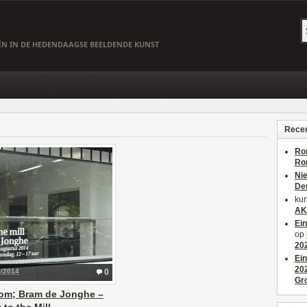
EËN IN DE HEDENDAAGSE BEELDENDE KUNST
Recen
Ro
Ro
Ni
De
kun
AK
Ei
op
20
Ei
20
8/2014
0
Gr
om; Bram de Jonghe –