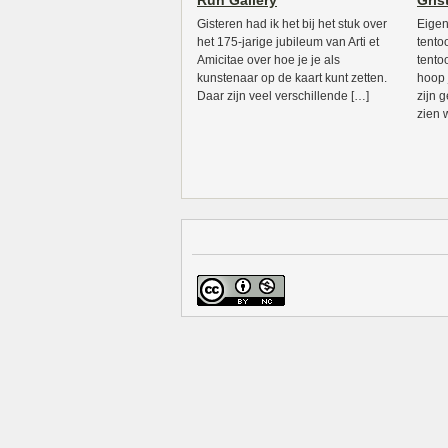
Run Gallery
Grist
Gisteren had ik het bij het stuk over
Eigenl
het 175-jarige jubileum van Arti et
tento
Amicitae over hoe je je als
tentoo
kunstenaar op de kaart kunt zetten.
hoop 
Daar zijn veel verschillende […]
zijn 
zien w