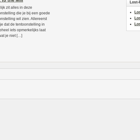
 to the Mill
Lost-
ijk zit alles in deze
Los
onstelling die je bij een goede
Lo
nstelling wil zien. Allereerst
Los
je dat de tentoonstelling in
geheel iets opmerkelijks laat
at je niet […]