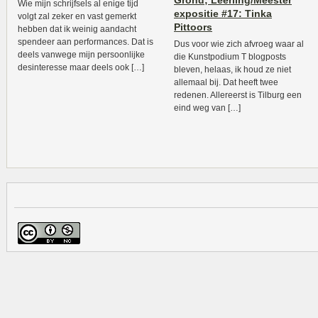
Grond; Leerling/Meester
Wie mijn schrijfsels al enige tijd
expositie #17: Tinka
volgt zal zeker en vast gemerkt
Pittoors
hebben dat ik weinig aandacht
spendeer aan performances. Dat is
Dus voor wie zich afvroeg waar al
deels vanwege mijn persoonlijke
die Kunstpodium T blogposts
desinteresse maar deels ook […]
bleven, helaas, ik houd ze niet
allemaal bij. Dat heeft twee
redenen. Allereerst is Tilburg een
eind weg van […]