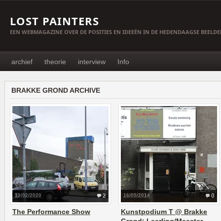
LOST PAINTERS
EEN WEBMAGAZINE OVER DE POSITIES EN IDEEËN IN DE HEDENDAAGSE BEELD
archief
theorie
interview
Info
BRAKKE GROND ARCHIVE
13/02/2020
2
16/05/2014
0
The Performance Show
Kunstpodium T @ Brakke