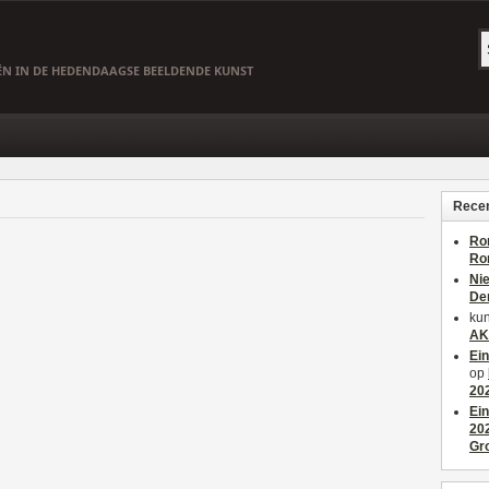
EËN IN DE HEDENDAAGSE BEELDENDE KUNST
Recen
Ro
Ro
Ni
De
kun
AK
Ei
op
20
Ei
20
Gr