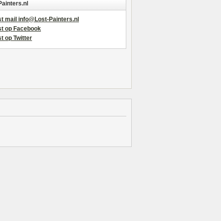
Painters.nl
t mail info@Lost-Painters.nl
st op Facebook
t op Twitter