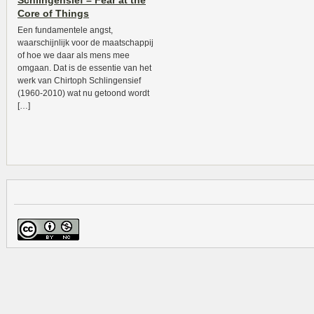
Schlingensief – Fear at the
Core of Things
Een fundamentele angst,
waarschijnlijk voor de maatschappij
of hoe we daar als mens mee
omgaan. Dat is de essentie van het
werk van Chirtoph Schlingensief
(1960-2010) wat nu getoond wordt
[…]