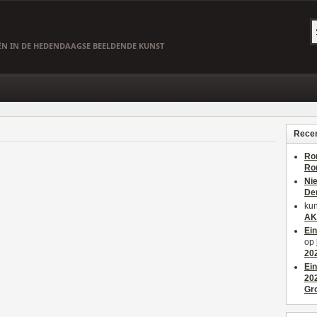
EËN IN DE HEDENDAAGSE BEELDENDE KUNST
Recen
Ro
Ro
Ni
De
kun
AK
Ei
op
20
Ei
20
Gr