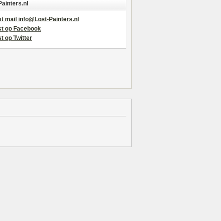
Painters.nl
t mail info@Lost-Painters.nl
st op Facebook
t op Twitter