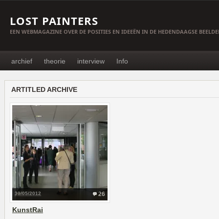
LOST PAINTERS
EEN WEBMAGAZINE OVER DE POSITIES EN IDEEËN IN DE HEDENDAAGSE BEELD
archief
theorie
interview
Info
ARTITLED ARCHIVE
30/05/2012
26
KunstRai