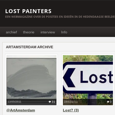
LOST PAINTERS
EEN WEBMAGAZINE OVER DE POSITIES EN IDEEËN IN DE HEDENDAAGSE BEELD
archief
theorie
interview
Info
ARTAMSTERDAM ARCHIVE
13/05/2011
31
24/02/2011
9
@ArtAmsterdam
Lost? (3)