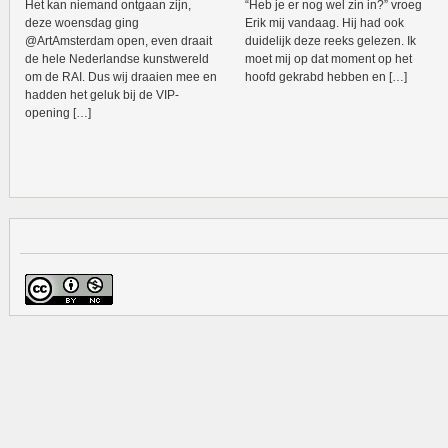
Het kan niemand ontgaan zijn,
“Heb je er nog wel zin in?” vroeg
deze woensdag ging
Erik mij vandaag. Hij had ook
@ArtAmsterdam open, even draait
duidelijk deze reeks gelezen. Ik
de hele Nederlandse kunstwereld
moet mij op dat moment op het
om de RAI. Dus wij draaien mee en
hoofd gekrabd hebben en […]
hadden het geluk bij de VIP-
opening […]