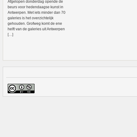
Afgelopen donderdag opende de
beurs voor hedendaagse kunst in
Antwerpen. Met iets minder dan 70
galeries is het overzichtelijk
gehouden. Grofweg komt de ene
helft van de galeries uit Antwerpen
[…]