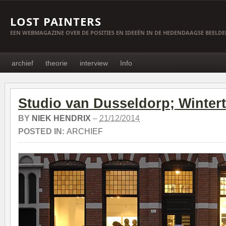
LOST PAINTERS
EEN WEBMAGAZINE OVER DE POSITIES EN IDEEËN IN DE HEDENDAAGSE BEELD
archief
theorie
interview
Info
Studio van Dusseldorp; Wintert
BY
NIEK HENDRIX
–
21/12/2014
POSTED IN:
ARCHIEF