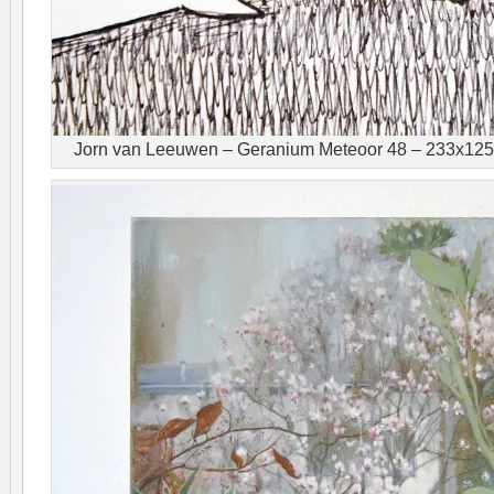
Jorn van Leeuwen – Geranium Meteoor 48 – 233x125c