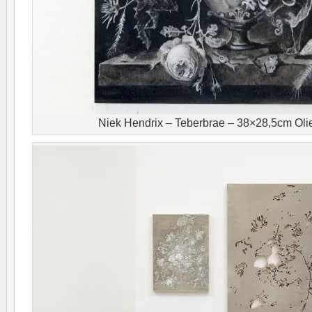
Niek Hendrix – Teberbrae – 38×28,5cm Oli