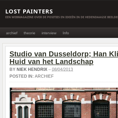
LOST PAINTERS
EEN WEBMAGAZINE OVER DE POSITIES EN IDEEËN IN DE HEDENDAAGSE BEELD
archief
theorie
interview
Info
Studio van Dusseldorp; Han Kl
Huid van het Landschap
BY
NIEK HENDRIX
–
08/04/2013
POSTED IN:
ARCHIEF