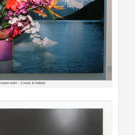
ksteen inArt – Cvestz & Habets