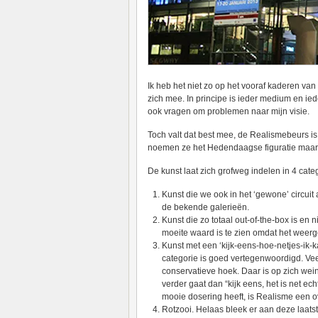
Ik heb het niet zo op het vooraf kaderen v
zich mee. In principe is ieder medium en iede
ook vragen om problemen naar mijn visie.
Toch valt dat best mee, de Realismebeurs is 
noemen ze het Hedendaagse figuratie maar 
De kunst laat zich grofweg indelen in 4 cate
Kunst die we ook in het ‘gewone’ circuit
de bekende galerieën.
Kunst die zo totaal out-of-the-box is en 
moeite waard is te zien omdat het weerge
Kunst met een ‘kijk-eens-hoe-netjes-ik-
categorie is goed vertegenwoordigd. Veel
conservatieve hoek. Daar is op zich wei
verder gaat dan “kijk eens, het is net ec
mooie dosering heeft, is Realisme een ov
Rotzooi. Helaas bleek er aan deze laatste