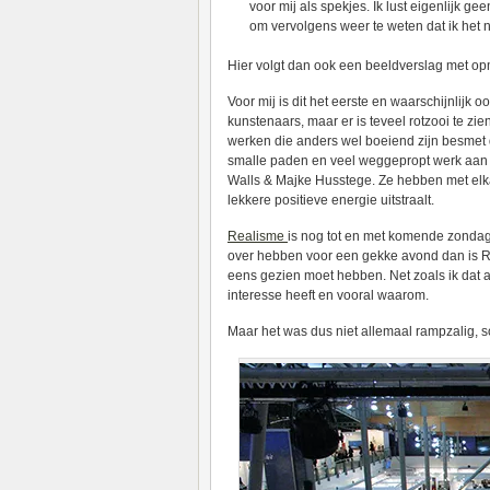
voor mij als spekjes. Ik lust eigenlijk g
om vervolgens weer te weten dat ik het ni
Hier volgt dan ook een beeldverslag met opme
Voor mij is dit het eerste en waarschijnlijk
kunstenaars, maar er is teveel rotzooi te zi
werken die anders wel boeiend zijn besmet 
smalle paden en veel weggepropt werk aan k
Walls & Majke Husstege. Ze hebben met elka
lekkere positieve energie uitstraalt.
Realisme
is nog tot en met komende zondag 
over hebben voor een gekke avond dan is Rea
eens gezien moet hebben. Net zoals ik dat a
interesse heeft en vooral waarom.
Maar het was dus niet allemaal rampzalig,