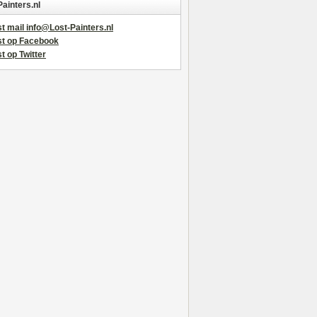
Painters.nl
t mail info@Lost-Painters.nl
st op Facebook
t op Twitter