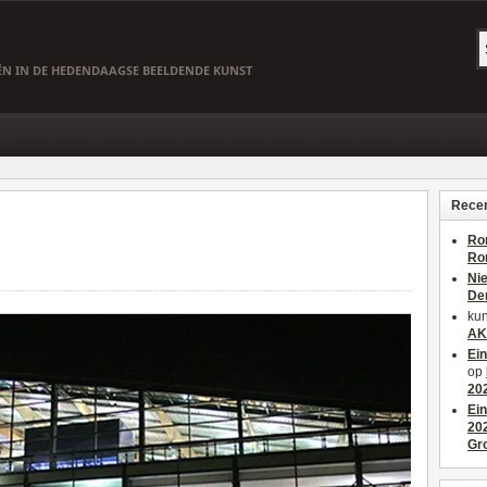
EËN IN DE HEDENDAAGSE BEELDENDE KUNST
Recen
Ro
Ro
Ni
De
kun
AK
Ei
op
20
Ei
20
Gr