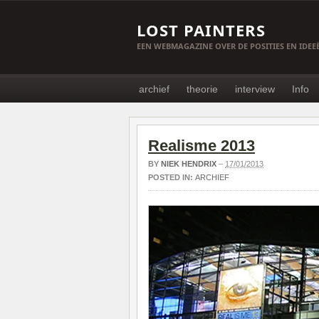
LOST PAINTERS
EEN WEBMAGAZINE OVER DE POSITIES EN IDE
archief
theorie
interview
Info
Realisme 2013
BY
NIEK HENDRIX
–
17/01/2013
POSTED IN:
ARCHIEF