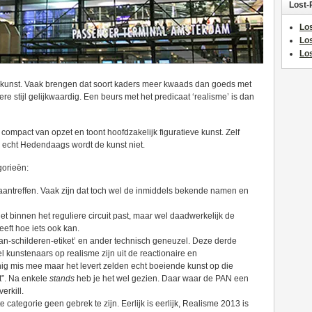
Lost-
Los
Lo
Los
an kunst. Vaak brengen dat soort kaders meer kwaads dan goeds met
re stijl gelijkwaardig. Een beurs met het predicaat ‘realisme’ is dan
compact van opzet en toont hoofdzakelijk figuratieve kunst. Zelf
echt Hedendaags wordt de kunst niet.
gorieën:
 aantreffen. Vaak zijn dat toch wel de inmiddels bekende namen en
niet binnen het reguliere circuit past, maar wel daadwerkelijk de
eft hoe iets ook kan.
kan-schilderen-etiket’ en ander technisch geneuzel. Deze derde
 kunstenaars op realisme zijn uit de reactionaire en
nig mis mee maar het levert zelden echt boeiende kunst op die
ht”. Na enkele
stands
heb je het wel gezien. Daar waar de PAN een
erkill.
 categorie geen gebrek te zijn. Eerlijk is eerlijk, Realisme 2013 is