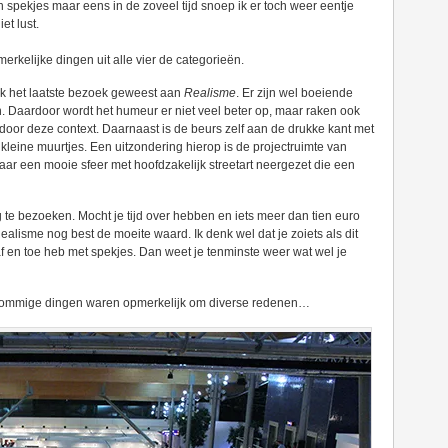
een spekjes maar eens in de zoveel tijd snoep ik er toch weer eentje
et lust.
rkelijke dingen uit alle vier de categorieën.
 ook het laatste bezoek geweest aan
Realisme
. Er zijn wel boeiende
en. Daardoor wordt het humeur er niet veel beter op, maar raken ook
door deze context. Daarnaast is de beurs zelf aan de drukke kant met
leine muurtjes. Een uitzondering hierop is de projectruimte van
ar een mooie sfeer met hoofdzakelijk streetart neergezet die een
te bezoeken. Mocht je tijd over hebben en iets meer dan tien euro
lisme nog best de moeite waard. Ik denk wel dat je zoiets als dit
f en toe heb met spekjes. Dan weet je tenminste weer wat wel je
 sommige dingen waren opmerkelijk om diverse redenen…