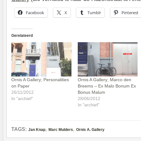
Facebook
X
Tumblr
Pinterest
Gerelateerd
Ornis A Gallery; Personalities
Ornis A Gallery; Marco den
on Paper
Breems – Ex Malo Bonum Ex
26/11/2012
Bonus Malum
In "archief"
28/06/2012
In "archief"
,
,
TAGS:
Jan Knap
Marc Mulders
Ornis A. Gallery