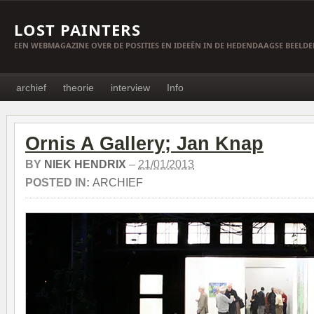
LOST PAINTERS
EEN WEBMAGAZINE OVER DE POSITIES EN IDEEËN IN DE HEDENDAAGSE BEELD
archief
theorie
interview
Info
Ornis A Gallery; Jan Knap
BY
NIEK HENDRIX
–
21/01/2013
POSTED IN:
ARCHIEF