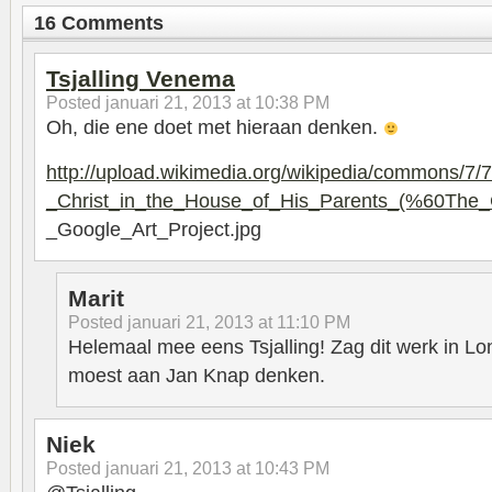
16 Comments
Tsjalling Venema
Posted
januari 21, 2013 at 10:38 PM
Oh, die ene doet met hieraan denken.
http://upload.wikimedia.org/wikipedia/commons/7/7
_Christ_in_the_House_of_His_Parents_(%60The_
_Google_Art_Project.jpg
Marit
Posted
januari 21, 2013 at 11:10 PM
Helemaal mee eens Tsjalling! Zag dit werk in L
moest aan Jan Knap denken.
Niek
Posted
januari 21, 2013 at 10:43 PM