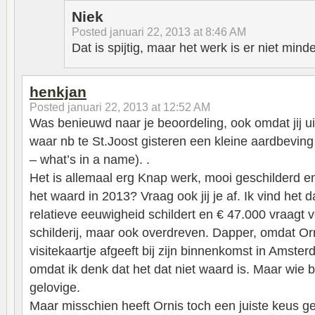
Niek
Posted
januari 22, 2013 at 8:46 AM
Dat is spijtig, maar het werk is er niet mind
henkjan
Posted
januari 22, 2013 at 12:52 AM
Was benieuwd naar je beoordeling, ook omdat jij u
waar nb te St.Joost gisteren een kleine aardbeving
– what’s in a name). .
Het is allemaal erg Knap werk, mooi geschilderd en
het waard in 2013? Vraag ook jij je af. Ik vind het
relatieve eeuwigheid schildert en € 47.000 vraagt 
schilderij, maar ook overdreven. Dapper, omdat Or
visitekaartje afgeeft bij zijn binnenkomst in Amste
omdat ik denk dat het dat niet waard is. Maar wie be
gelovige.
Maar misschien heeft Ornis toch een juiste keus ge