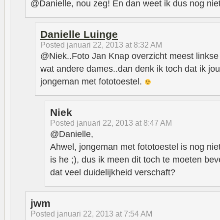
@Danielle, nou zeg! En dan weet ik dus nog niet
Danielle Luinge
Posted
januari 22, 2013 at 8:32 AM
@Niek..Foto Jan Knap overzicht meest linkse 
wat andere dames..dan denk ik toch dat ik jou
jongeman met fototoestel.
Niek
Posted
januari 22, 2013 at 8:47 AM
@Danielle,
Ahwel, jongeman met fototoestel is nog nie
is he ;), dus ik meen dit toch te moeten beve
dat veel duidelijkheid verschaft?
jwm
Posted
januari 22, 2013 at 7:54 AM