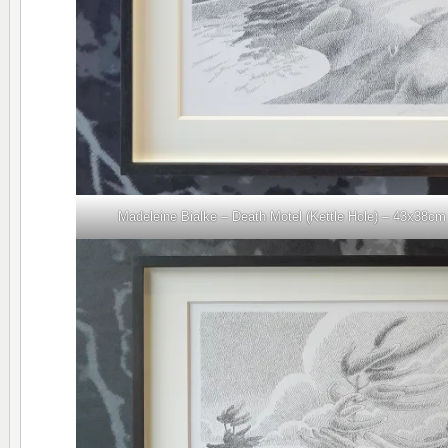
Madeleine Bialke – Death Motel (Kettle Hole) – 43x38cm 