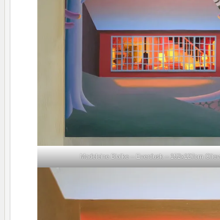
Madeleine Bialke – Everdusk – 152x127cm Oliev