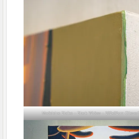
Madeleine Bialke – Black Widow – 102x91cm Olieverf 