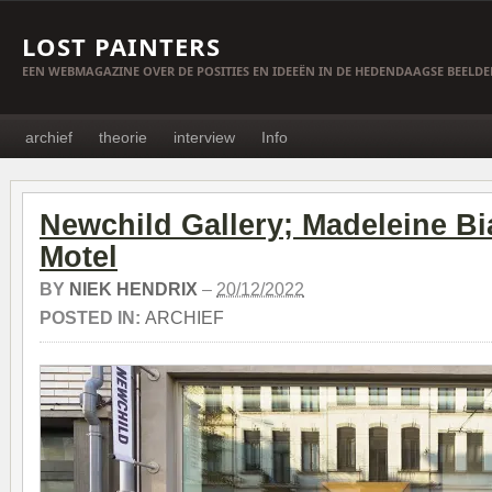
LOST PAINTERS
EEN WEBMAGAZINE OVER DE POSITIES EN IDEEËN IN DE HEDENDAAGSE BEELD
archief
theorie
interview
Info
Newchild Gallery; Madeleine Bi
Motel
BY
NIEK HENDRIX
–
20/12/2022
POSTED IN:
ARCHIEF