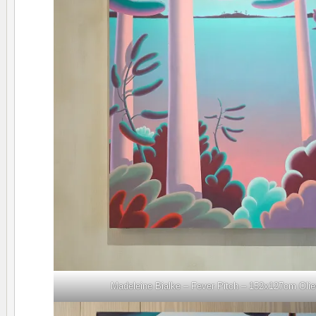
Madeleine Bialke – Fever Pitch – 152x127cm Olie