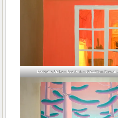
Madeleine Bialke – Everdusk – 152x127cm Olieverf o