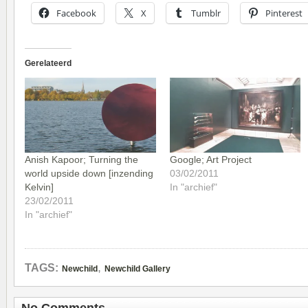
Facebook
X
Tumblr
Pinterest
Gerelateerd
Anish Kapoor; Turning the
Google; Art Project
world upside down [inzending
03/02/2011
Kelvin]
In "archief"
23/02/2011
In "archief"
,
TAGS:
Newchild
Newchild Gallery
No Comments