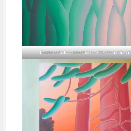
Madeleine Bialke – Inheritance – 122x102cm Olieverf 