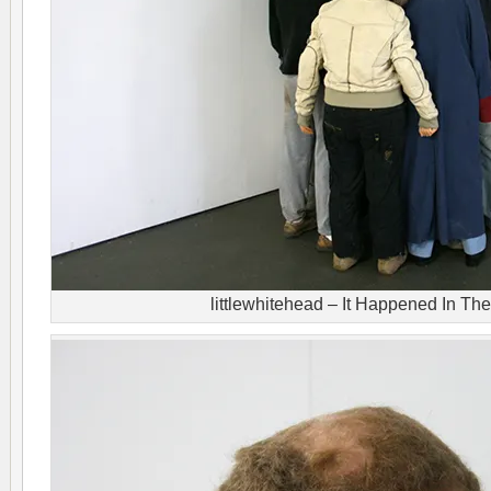
littlewhitehead – It Happened In Th