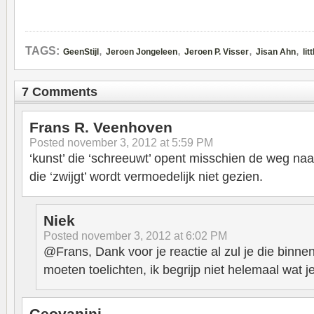
,
,
,
,
TAGS:
GeenStijl
Jeroen Jongeleen
Jeroen P. Visser
Jisan Ahn
li
7 Comments
Frans R. Veenhoven
Posted
november 3, 2012 at 5:59 PM
‘kunst’ die ‘schreeuwt’ opent misschien de weg naar
die ‘zwijgt’ wordt vermoedelijk niet gezien.
Niek
Posted
november 3, 2012 at 6:02 PM
@Frans, Dank voor je reactie al zul je die binn
moeten toelichten, ik begrijp niet helemaal wat j
Geovanini