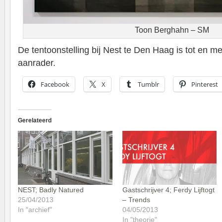
Toon Berghahn – SM
De tentoonstelling bij Nest te Den Haag is tot en m
aanrader.
Facebook
X
Tumblr
Pinterest
Gerelateerd
NEST; Badly Natured
Gastschrijver 4; Ferdy Lijftogt
25/04/2013
– Trends
In "archief"
04/05/2013
In "theorie"