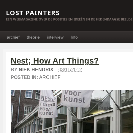
LOST PAINTERS
EEN WEBMAGAZINE OVER DE POSITIES EN IDEEËN IN DE HEDENDAAGSE BEELD
archief
theorie
interview
Info
Nest; How Art Things?
BY
NIEK HENDRIX
–
03/11/2012
POSTED IN:
ARCHIEF