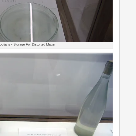
otjans - Storage For Distorted Matter