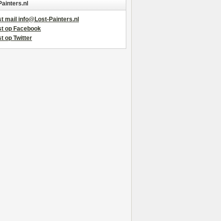
Painters.nl
t mail info@Lost-Painters.nl
st op Facebook
t op Twitter