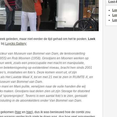
Lost-
Los
Lo
Los
eek geleden, maar niet eerder de tijd gehad om het te posten.
Loek
 bij
Luycks Gallery
;
recteur van Museum van Bommel van Dam, de tentoonstelling
 (1955) en Rob Moonen (1958). Grootjans en Moonen werken op
 hun werk, zoals een preoccupatie met macht en manipulatie,
en betekenisgeving op existentieel niveau, bracht hen sinds 2001
eo’s, installaties en foto’s. Deze komen voort uit, of zijn
als Het Laatste Maal X, tot en met 21 mei te zien in RUIMTE-X, en
n Museum van Bommel van Dam.
mani en Mani pulite, verwijzen naar de vuile handen die wij
s maken. Grootjans laat delen zien uit zijn Storage for distorted
 ‘sporenproject’. Tevens is een aantal foto’s te zien, gemaakt
psluiting in de atoomkelders onder Van Bommel van Dam.
j gekomen (
hier
en
hier
), dus ik was benieuwd hoe de combi zou
g waarop verder toch niets te doen was, dus hoe veel argumenten