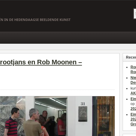
EËN IN DE HEDENDAAGSE BEELDENDE KUNST
Recen
Grootjans en Rob Moonen –
Ro
Ro
Ni
De
kun
AK
Ei
op
20
Ei
20
Gr