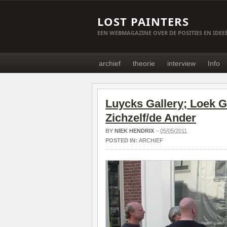
LOST PAINTERS
EEN WEBMAGAZINE OVER DE POSITIES EN IDE
archief
theorie
interview
Info
Luycks Gallery; Loek 
Zichzelf/de Ander
BY
NIEK HENDRIX
–
05/05/2011
POSTED IN:
ARCHIEF