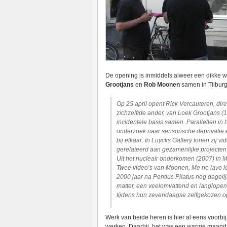
De opening is inmiddels alweer een dikke w
Grootjans
en
Rob Moonen
samen in Tilburg
Op 25 april opent Rick Vercauteren, di
zichzelf/de ander, van Loek Grootjans
incidentele basis samen. Parallellen in
onderzoek naar sensorische deprivatie 
bij elkaar. In Luycks Gallery tonen zij vid
gerelateerd aan gezamenlijke projecten 
Uit het nucleair onderkomen (2007) i
Twee video’s van Moonen, Me ne lavo le 
2000 jaar na Pontius Pilatus nog dagelijk
matter, een veelomvattend en langlopend
tijdens hun zevendaagse zelfgekozen o
Werk van beide heren is hier al eens voorbi
werken. Daarbij, het was een warme maanda