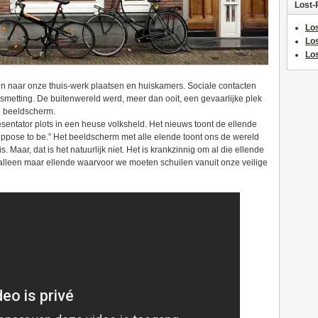
Lost-
Los
Lo
Los
n naar onze thuis-werk plaatsen en huiskamers. Sociale contacten
etting. De buitenwereld werd, meer dan ooit, een gevaarlijke plek
e beeldscherm.
sentator plots in een heuse volksheld. Het nieuws toont de ellende
s suppose to be.” Het beeldscherm met alle elende toont ons de wereld
. Maar, dat is het natuurlijk niet. Het is krankzinnig om al die ellende
t alleen maar ellende waarvoor we moeten schuilen vanuit onze veilige