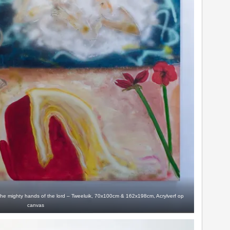
 mighty hands of the lord – Tweeluik, 70x100cm & 162x198cm, Acrylverf op
canvas