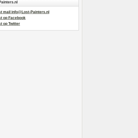
Painters.nl
t mail info@Lost-Painters.nl
st op Facebook
t op Twitter