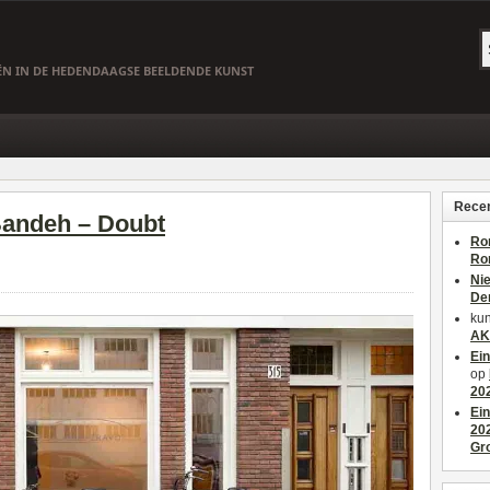
EËN IN DE HEDENDAAGSE BEELDENDE KUNST
Recen
Bandeh – Doubt
Ro
Ro
Ni
De
kun
AK
Ei
op
20
Ei
20
Gr