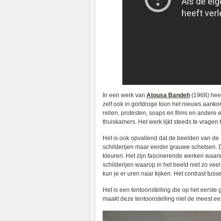
In een werk van
Atousa Bandeh
(1968) heef
zelf ook in gortdroge toon het nieuws aankon
rellen, protesten, soaps en films en andere 
thuiskamers. Het werk lijkt steeds te vrag
Het is ook opvallend dat de beelden van de 
schilderijen maar eerder grauwe schetsen. 
kleuren. Het zijn fascinerende werken waarin
schilderijen waarop in het beeld niet zo vee
kun je er uren naar kijken. Het contrast tu
Het is een tentoonstelling die op het eerste 
maakt deze tentoonstelling niet de meest e