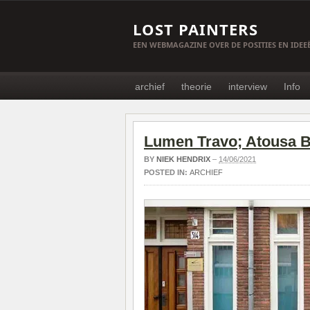
LOST PAINTERS
EEN WEBMAGAZINE OVER DE POSITIES EN IDE
archief
theorie
interview
Info
Lumen Travo; Atousa 
BY
NIEK HENDRIX
–
14/06/2021
POSTED IN:
ARCHIEF