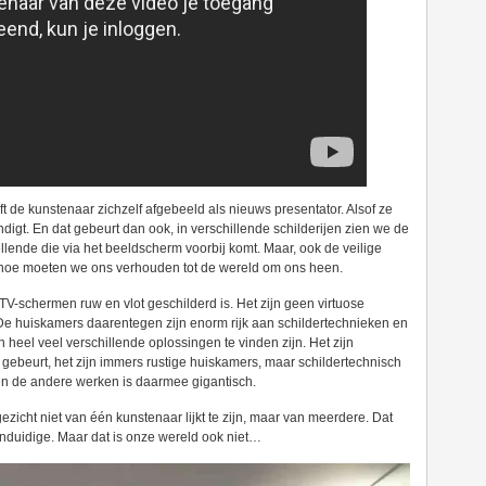
t de kunstenaar zichzelf afgebeeld als nieuws presentator. Alsof ze
digt. En dat gebeurt dan ook, in verschillende schilderijen zien we de
ellende die via het beeldscherm voorbij komt. Maar, ook de veilige
en hoe moeten we ons verhouden tot de wereld om ons heen.
TV-schermen ruw en vlot geschilderd is. Het zijn geen virtuose
De huiskamers daarentegen zijn enorm rijk aan schildertechnieken en
 heel veel verschillende oplossingen te vinden zijn. Het zijn
l gebeurt, het zijn immers rustige huiskamers, maar schildertechnisch
ssen de andere werken is daarmee gigantisch.
gezicht niet van één kunstenaar lijkt te zijn, maar van meerdere. Dat
enduidige. Maar dat is onze wereld ook niet…