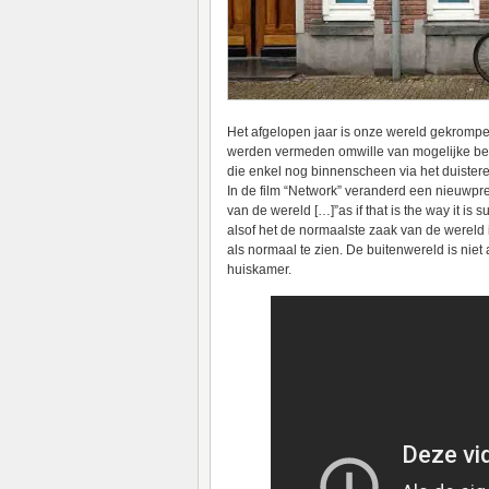
Het afgelopen jaar is onze wereld gekrompe
werden vermeden omwille van mogelijke besm
die enkel nog binnenscheen via het duister
In de film “Network” veranderd een nieuwpre
van de wereld […]”as if that is the way it i
alsof het de normaalste zaak van de wereld is
als normaal te zien. De buitenwereld is nie
huiskamer.