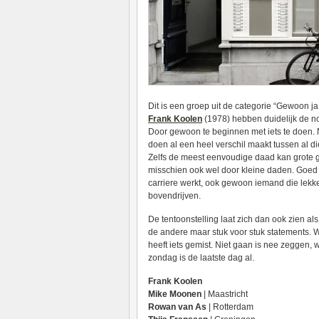
Dit is een groep uit de categorie “Gewoon 
Frank Koolen
(1978) hebben duidelijk de no
Door gewoon te beginnen met iets te doen. N
doen al een heel verschil maakt tussen al d
Zelfs de meest eenvoudige daad kan grote g
misschien ook wel door kleine daden. Goed be
carriere werkt, ook gewoon iemand die lekker
bovendrijven.
De tentoonstelling laat zich dan ook zien a
de andere maar stuk voor stuk statements. W
heeft iets gemist. Niet gaan is nee zeggen, 
zondag is de laatste dag al.
Frank Koolen
Mike Moonen
| Maastricht
Rowan van As
| Rotterdam