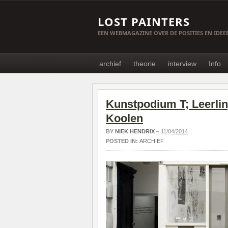
LOST PAINTERS
EEN WEBMAGAZINE OVER DE POSITIES EN IDE
archief
theorie
interview
Info
Kunstpodium T; Leerlin
Koolen
BY
NIEK HENDRIX
–
11/04/2014
POSTED IN:
ARCHIEF