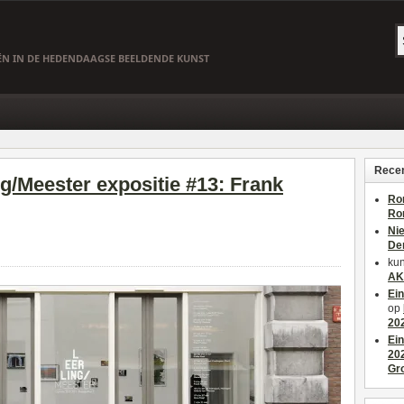
EËN IN DE HEDENDAAGSE BEELDENDE KUNST
Recen
g/Meester expositie #13: Frank
Ro
Ro
Ni
De
kun
AK
Ei
op
20
Ei
20
Gr