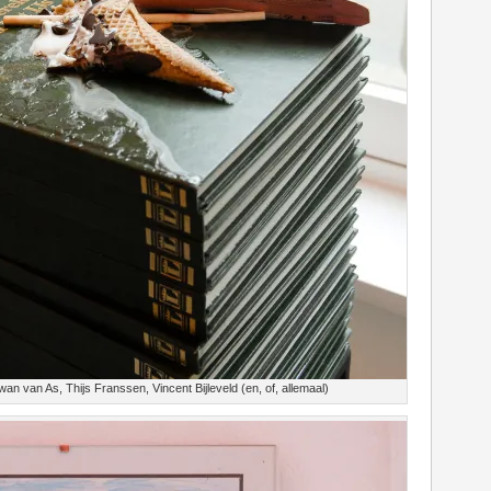
 van As, Thijs Franssen, Vincent Bijleveld (en, of, allemaal)