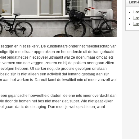
Lost-
Los
Lo
Los
ja zeggen en niet zeiken”. De kunstenaars onder het meesterschap van
dige tijd met elkaar opgetrokken en het onderste uit de kan gehaald.
iet omdat het ze niet zoveel uitmaakt war ze doen, maar omdat iets
ie vormen van nee zeggen, zeuren en bij de pakken neer gaan zitten.
evolgen hebben. Of sterker nog, de grootste gevolgen ontstaan
zig zijn is niet alleen een activiteit dat iemand gestaag aan zijn
 aan het werken is. Daaruit komt de kwaliteit min of meer vanzelf wel
ls een gigantische hoeveelheid daden, de ene iets meer overdacht dan
ie door de bomen het bos niet meer ziet, super. Wie niet gaat kijken
wel gaan, dat is de uitdaging. Dan moet je wel opschieten, want