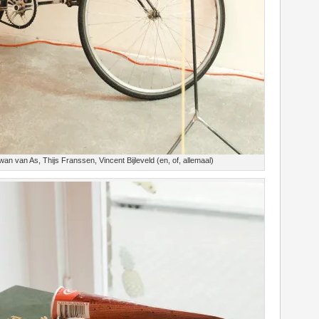
 van As, Thijs Franssen, Vincent Bijleveld (en, of, allemaal)