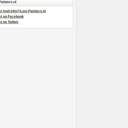
Painters.nl
t mail info@Lost-Painters.nl
st op Facebook
t op Twitter