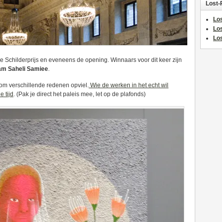
Lost-
Los
Lo
Los
e Schilderprijs en eveneens de opening. Winnaars voor dit keer zijn
m Saheli Samiee
.
 om verschillende redenen opviel.
Wie de werken in het echt wil
 tijd
. (Pak je direct het paleis mee, let op de plafonds)