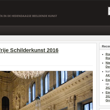
EËN IN DE HEDENDAAGSE BEELDENDE KUNST
Recen
Vrije Schilderkunst 2016
Ro
Ro
Ni
De
kun
AK
Ei
op
20
Ei
20
Gr