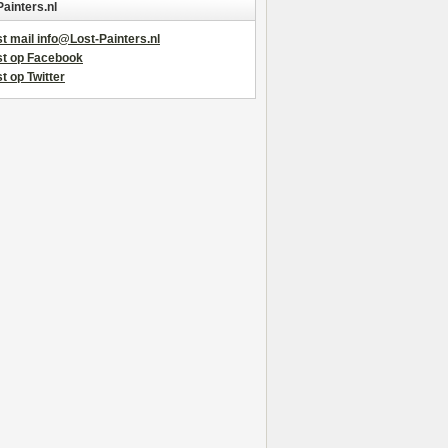
Painters.nl
t mail info@Lost-Painters.nl
st op Facebook
t op Twitter