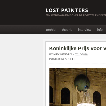
LOST PAINTERS
EEN WEBMAGAZINE OVER DE POSITIES EN IDE
archief
theorie
interview
Info
Koninklijke Prijs voor 
BY
NIEK HENDRIX
–
07/10/2016
POSTED IN:
ARCHIEF