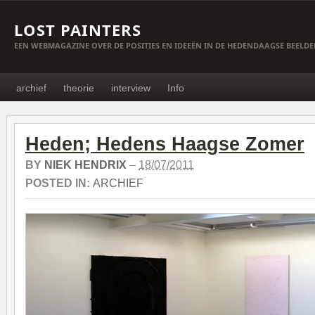
LOST PAINTERS
EEN WEBMAGAZINE OVER DE POSITIES EN IDEEËN IN DE HEDENDAAGSE BEELD
archief
theorie
interview
Info
Heden; Hedens Haagse Zomer
BY
NIEK HENDRIX
–
18/07/2011
POSTED IN:
ARCHIEF