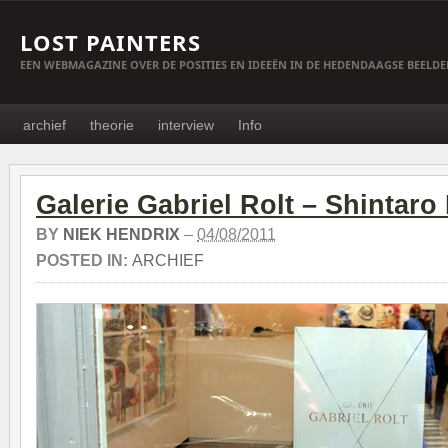
LOST PAINTERS
EEN WEBMAGAZINE OVER DE POSITIES EN IDEEËN IN DE HEDENDAAGSE BEELD
archief
theorie
interview
Info
Galerie Gabriel Rolt – Shintaro
BY
NIEK HENDRIX
–
04/08/2011
POSTED IN:
ARCHIEF