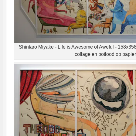
Shintaro Miyake - Life is Awesome of Aweful - 158x358
collage en potlood op papier