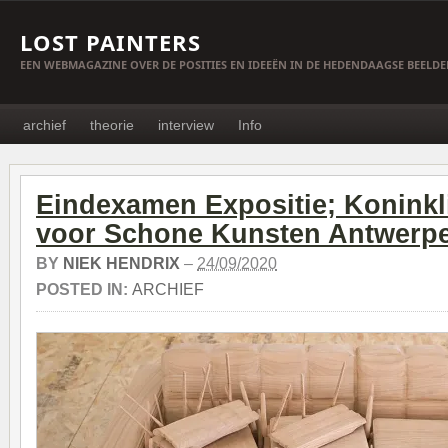
LOST PAINTERS
EEN WEBMAGAZINE OVER DE POSITIES EN IDEEËN IN DE HEDENDAAGSE BEELD
archief
theorie
interview
Info
Eindexamen Expositie; Koninkl
voor Schone Kunsten Antwerp
BY
NIEK HENDRIX
–
24/09/2020
POSTED IN:
ARCHIEF