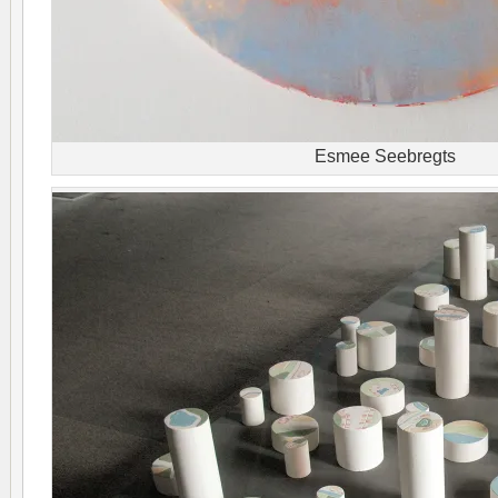
Esmee Seebregts