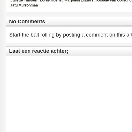
Juliette Thissen
Lowie Koene
Marjolein Linders
Rosalie van Oorscho
Tatu Murronmaa
No Comments
Start the ball rolling by posting a comment on this art
Laat een reactie achter;