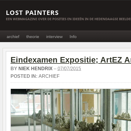
LOST PAINTERS
EEN WEBMAGAZINE OVER DE POSITIES EN IDEEËN IN DE HEDENDAAGSE BEELD
archief
theorie
interview
Info
Eindexamen Expositie; ArtEZ 
BY
NIEK HENDRIX
–
07/07/2015
POSTED IN:
ARCHIEF