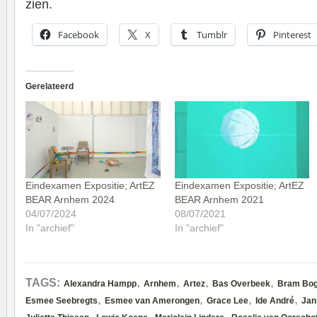
zien.
Facebook
X
Tumblr
Pinterest
Gerelateerd
Eindexamen Expositie; ArtEZ
Eindexamen Expositie; ArtEZ
BEAR Arnhem 2024
BEAR Arnhem 2021
04/07/2024
08/07/2021
In "archief"
In "archief"
,
,
,
,
TAGS:
Alexandra Hampp
Arnhem
Artez
Bas Overbeek
Bram Bog
,
,
,
,
Esmee Seebregts
Esmee van Amerongen
Grace Lee
Ide André
Jan
,
,
,