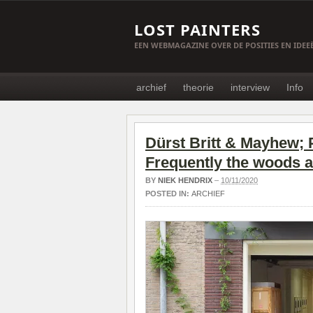
LOST PAINTERS
EEN WEBMAGAZINE OVER DE POSITIES EN IDE
archief
theorie
interview
Info
Dürst Britt & Mayhew;
Frequently the woods a
BY
NIEK HENDRIX
–
10/11/2020
POSTED IN:
ARCHIEF