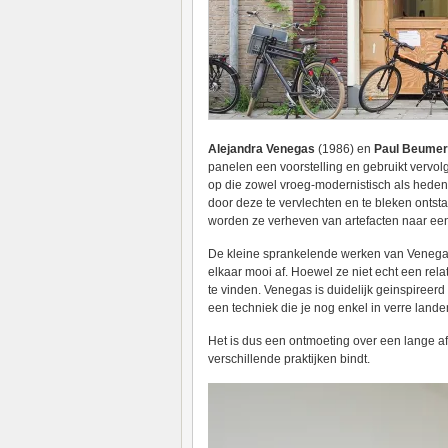
Alejandra Venegas
(1986) en
Paul Beumer
panelen een voorstelling en gebruikt vervol
op die zowel vroeg-modernistisch als hed
door deze te vervlechten en te bleken ontstaan
worden ze verheven van artefacten naar een
De kleine sprankelende werken van Venegas 
elkaar mooi af. Hoewel ze niet echt een rel
te vinden. Venegas is duidelijk geinspireer
een techniek die je nog enkel in verre land
Het is dus een ontmoeting over een lange af
verschillende praktijken bindt.