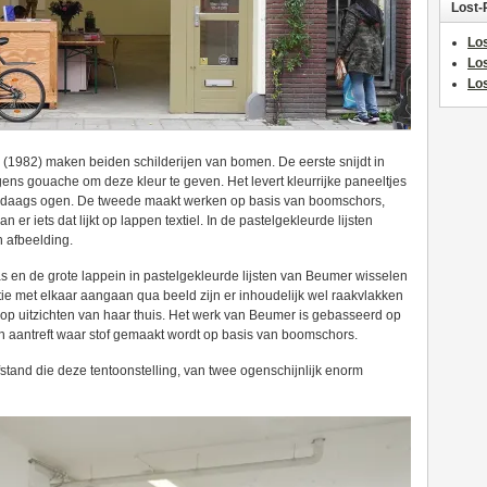
Lost-
Los
Lo
Los
(1982) maken beiden schilderijen van bomen. De eerste snijdt in
gens gouache om deze kleur te geven. Het levert kleurrijke paneeltjes
endaags ogen. De tweede maakt werken op basis van boomschors,
 er iets dat lijkt op lappen textiel. In de pastelgekleurde lijsten
 afbeelding.
en de grote lappein in pastelgekleurde lijsten van Beumer wisselen
atie met elkaar aangaan qua beeld zijn er inhoudelijk wel raakvlakken
d op uitzichten van haar thuis. Het werk van Beumer is gebasseerd op
en aantreft waar stof gemaakt wordt op basis van boomschors.
stand die deze tentoonstelling, van twee ogenschijnlijk enorm