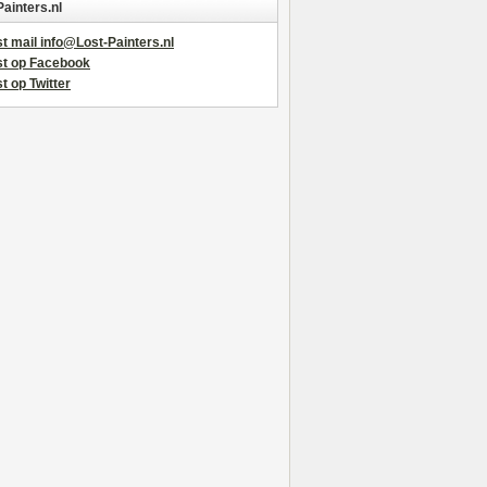
Painters.nl
t mail info@Lost-Painters.nl
st op Facebook
t op Twitter