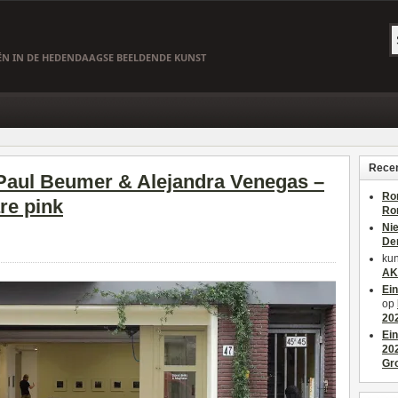
EËN IN DE HEDENDAAGSE BEELDENDE KUNST
Recen
 Paul Beumer & Alejandra Venegas –
Ro
re pink
Ro
Ni
De
kun
AK
Ei
op
20
Ei
20
Gr