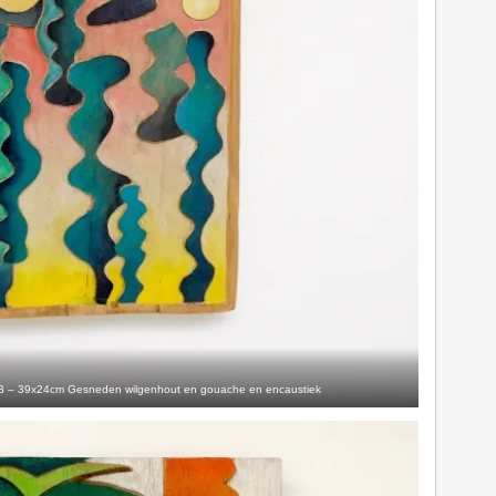
13 – 39x24cm Gesneden wilgenhout en gouache en encaustiek