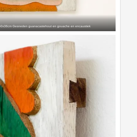
 50x36cm Gesneden guanacastehout en gouache en encaustiek