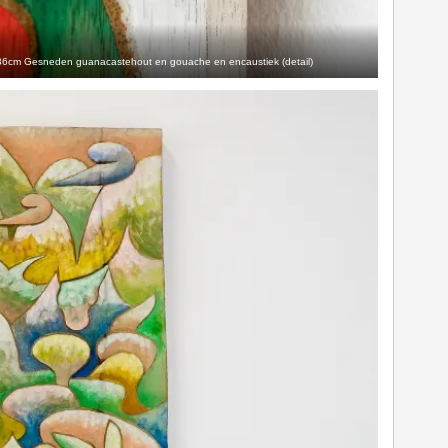
36cm Gesneden guanacastehout en gouache en encaustiek (detail)