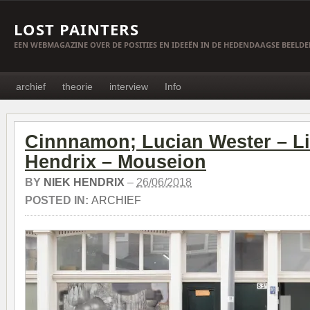
LOST PAINTERS
EEN WEBMAGAZINE OVER DE POSITIES EN IDEEËN IN DE HEDENDAAGSE BEELD
archief
theorie
interview
Info
Cinnnamon; Lucian Wester – Li
Hendrix – Mouseion
BY
NIEK HENDRIX
–
26/06/2018
POSTED IN:
ARCHIEF