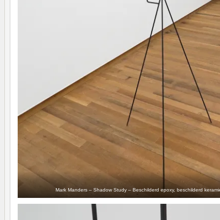
Mark Manders – Shadow Study – Beschilderd epoxy, beschilderd keramiek