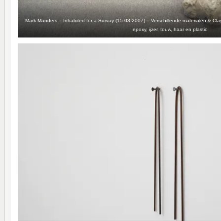
Mark Manders – Inhabited for a Survay (15-08-2007) – Verschillende materialen & Clay
epoxy, ijzer, touw, haar en plastic