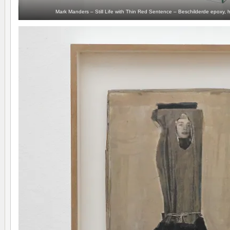
Mark Manders – Still Life with Thin Red Sentence – Beschilderde epoxy, ho