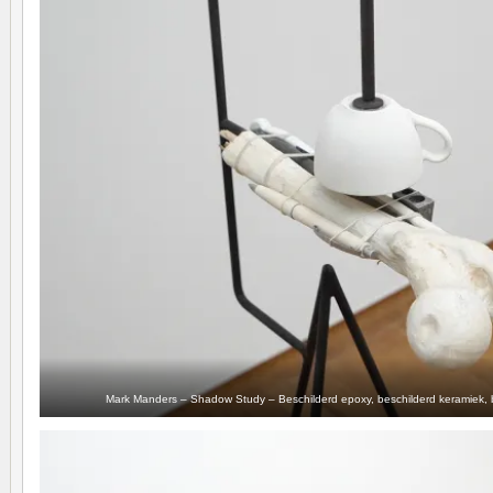
Mark Manders – Shadow Study – Beschilderd epoxy, beschilderd keramiek, bes