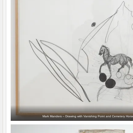
Mark Manders – Drawing with Vanishing Point and Cemetery Hors