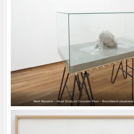
Mark Manders – Head Study on Concrete Floor – Beschilderd plasticrete, 