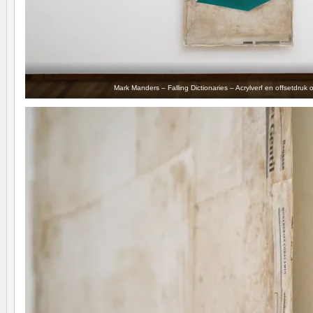
Mark Manders – Falling Dictionaries – Acrylverf en offsetdruk