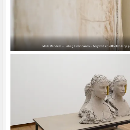
Mark Manders – Falling Dictionaries – Acrylverf en offsetdruk op p