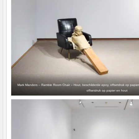
Mark Manders – Ramble Room Chair – Hout, beschilderde epoy, offsetdruk op papier 
offsetdruk op papier en hout