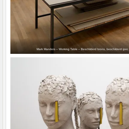
Mark Manders – Working Table – Beschilderd brons, beschilderd ijzer, 