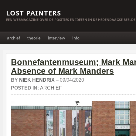
LOST PAINTERS
EEN WEBMAGAZINE OVER DE POSITIES EN IDEEËN IN DE HEDENDAAGSE BEELD
archief
theorie
interview
Info
Bonnefantenmuseum; Mark Man
Absence of Mark Manders
BY
NIEK HENDRIX
–
09/04/2020
POSTED IN:
ARCHIEF