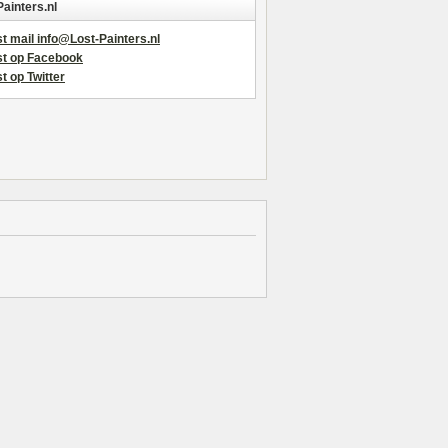
Painters.nl
t mail info@Lost-Painters.nl
st op Facebook
t op Twitter