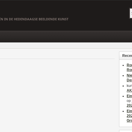
EËN IN DE HEDENDAAGSE BEELDENDE KUNST
Recen
Ro
Ro
Ni
De
kun
AK
Ei
op
20
Ei
20
Gr