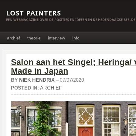
LOST PAINTERS
EEN WEBMAGAZINE OVER DE POSITIES EN IDEEËN IN DE HEDENDAAGSE BEELD
archief
theorie
interview
Info
Salon aan het Singel; Heringa/
Made in Japan
BY
NIEK HENDRIX
–
07/07/2020
POSTED IN:
ARCHIEF