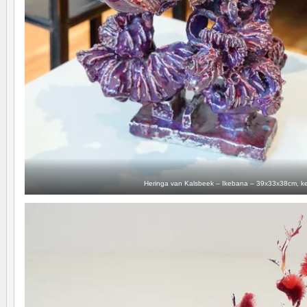
Heringa van Kalsbeek – Ikebana – 39x33x38cm, k