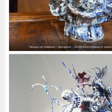
Heringa van Kalsbeek – Springflood – 20x15x13cm Porselein in sam