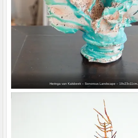
Heringa van Kalsbeek – Sonorous Landscape – 19x23x11cm, P