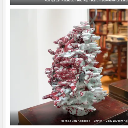
Heringa van Kalsbeek – Red Right Hand – 100x96x64cm Keram
Heringa van Kalsbeek – Shinrin – 35x31x26cm Ke