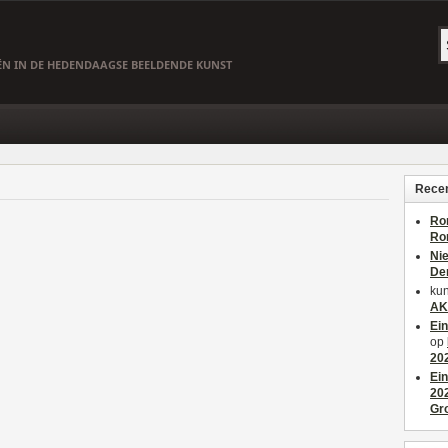
EËN IN DE HEDENDAAGSE BEELDENDE KUNST
Recen
Ro
Ro
Ni
De
kun
AK
Ei
op
20
Ei
20
Gr