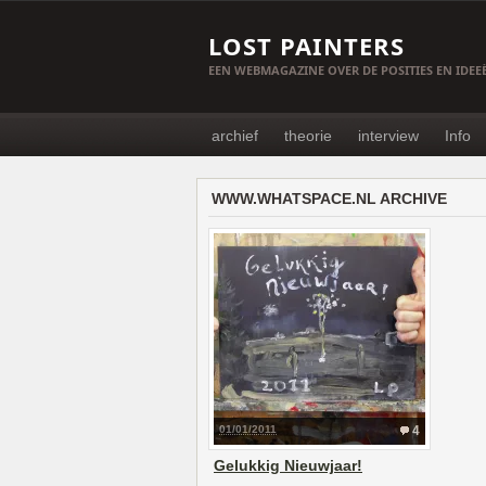
LOST PAINTERS
EEN WEBMAGAZINE OVER DE POSITIES EN IDE
archief
theorie
interview
Info
WWW.WHATSPACE.NL ARCHIVE
01/01/2011
4
Gelukkig Nieuwjaar!