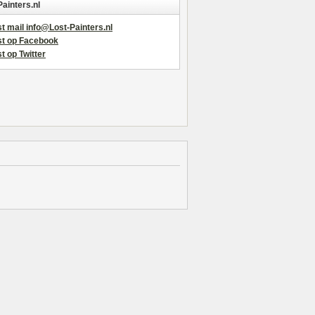
Painters.nl
t mail info@Lost-Painters.nl
st op Facebook
t op Twitter