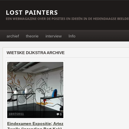
LOST PAINTERS
EEN WEBMAGAZINE OVER DE POSITIES EN IDEEËN IN DE HEDENDAAGSE BEELD
archief
theorie
interview
Info
WIETSKE DIJKSTRA ARCHIVE
18/07/2011
6
Eindexamen Expositie; Artez