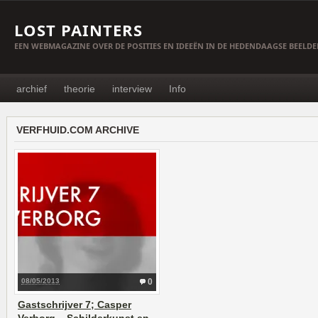
LOST PAINTERS
EEN WEBMAGAZINE OVER DE POSITIES EN IDEEËN IN DE HEDENDAAGSE BEELD
archief
theorie
interview
Info
VERFHUID.COM ARCHIVE
08/05/2013
0
Gastschrijver 7; Casper