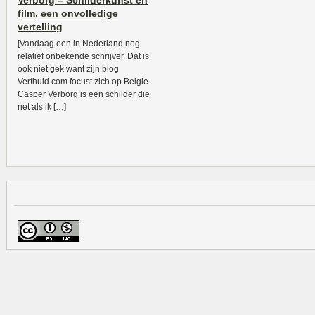
Verborg – Schilderkunst en
film, een onvolledige
vertelling
[Vandaag een in Nederland nog
relatief onbekende schrijver. Dat is
ook niet gek want zijn blog
Verfhuid.com focust zich op Belgie.
Casper Verborg is een schilder die
net als ik […]