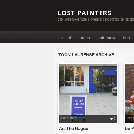
LOST PAINTERS
EEN WEBMAGAZINE OVER DE POSITIES EN IDE
archief
theorie
interview
Info
TOON LAURENSE ARCHIVE
03/10/2013
2
23/0
Art The Hague
De P