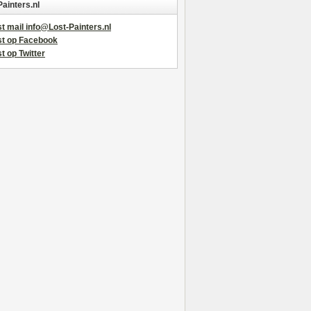
Painters.nl
t mail info@Lost-Painters.nl
st op Facebook
t op Twitter