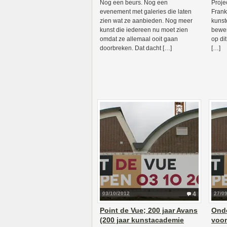
Nog een beurs. Nog een
Projec
evenement met galeries die laten
Frank
zien wat ze aanbieden. Nog meer
kunst
kunst die iedereen nu moet zien
bewer
omdat ze allemaal ooit gaan
op di
doorbreken. Dat dacht […]
[…]
03/10/2012
4
27/0
Point de Vue; 200 jaar Avans
Onde
(200 jaar kunstacademie
voor