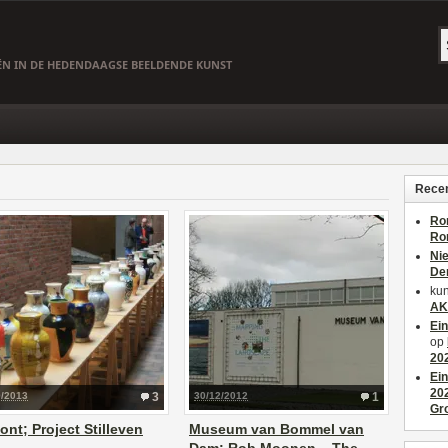
EËN IN DE HEDENDAAGSE BEELDENDE KUNST
Recen
Ro
Ro
Ni
De
kun
AK
Ei
op
20
Ei
20
9/2013
3
30/12/2012
1
Gr
ont; Project Stilleven
Museum van Bommel van