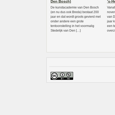
Den Bosch)
‘s-
De kunstacademie van Den Bosch
Vanaf
(en nu dus ook Breda) bestaat 200
novem
jaar en dat wordt groots gevierd met
van D
onder andere een grote
jaar 
tentoonstelling in het voormalig
een t
Stedelijk van Den […]
overz