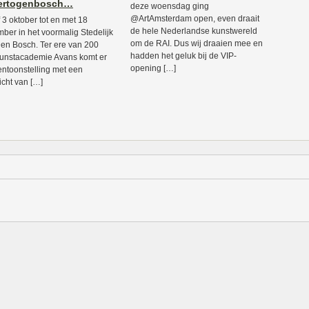
Hertogenbosch…
deze woensdag ging
@ArtAmsterdam open, even draait
 3 oktober tot en met 18
de hele Nederlandse kunstwereld
ber in het voormalig Stedelijk
om de RAI. Dus wij draaien mee en
en Bosch. Ter ere van 200
hadden het geluk bij de VIP-
kunstacademie Avans komt er
opening […]
entoonstelling met een
icht van […]