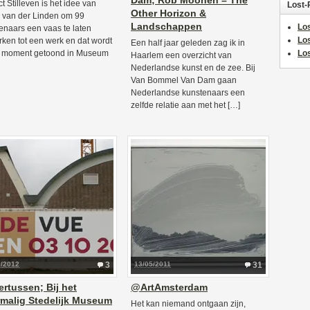
Dam; Rob Moonen – The
t Stilleven is het idee van
Lost-
Other Horizon &
 van der Linden om 99
Landschappen
Los
enaars een vaas te laten
Lo
ken tot een werk en dat wordt
Een half jaar geleden zag ik in
t moment getoond in Museum
Los
Haarlem een overzicht van
Nederlandse kunst en de zee. Bij
Van Bommel Van Dam gaan
Nederlandse kunstenaars een
zelfde relatie aan met het […]
9/2012
3
13/05/2011
31
rtussen; Bij het
@ArtAmsterdam
malig Stedelijk Museum
Het kan niemand ontgaan zijn,