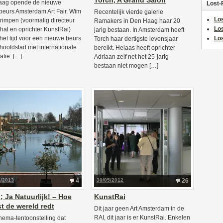
Torch, A Grand Salon
aag opende de nieuwe
Lost-
beurs Amsterdam Art Fair. Wim
Recentelijk vierde galerie
Los
rimpen (voormalig directeur
Ramakers in Den Haag haar 20
Lo
hal en oprichter KunstRai)
jarig bestaan. In Amsterdam heeft
het tijd voor een nieuwe beurs
Los
Torch haar dertigste levensjaar
 hoofdstad met internationale
bereikt. Helaas heeft oprichter
atie. […]
Adriaan zelf net het 25-jarig
bestaan niet mogen […]
4/2013
4
30/05/2012
26
 Ja Natuurlijk! – Hoe
KunstRai
t de wereld redt
Dit jaar geen Art Amsterdam in de
RAI, dit jaar is er KunstRai. Enkelen
hema-tentoonstelling dat