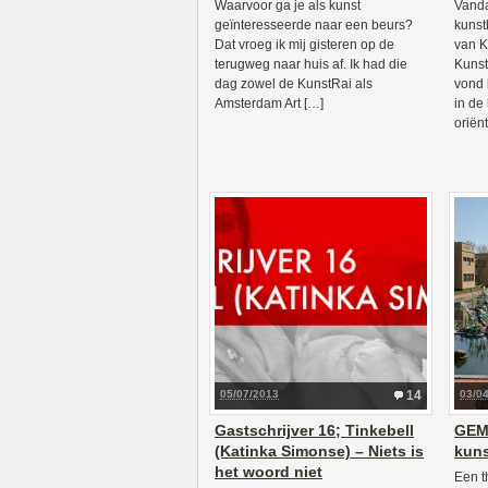
Waarvoor ga je als kunst
Vand
geïnteresseerde naar een beurs?
kunst
Dat vroeg ik mij gisteren op de
van K
terugweg naar huis af. Ik had die
Kunst
dag zowel de KunstRai als
vond 
Amsterdam Art […]
in de
oriënt
05/07/2013
14
03/0
Gastschrijver 16; Tinkebell
GEM;
(Katinka Simonse) – Niets is
kuns
het woord niet
Een t