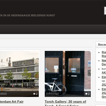
EËN IN DE HEDENDAAGSE BEELDENDE KUNST
Recen
Ro
Ro
Ni
De
kun
AK
Ei
op
20
Ei
20
5/2015
2
28/09/2014
2
Gr
erdam Art Fair
Torch Gallery; 30 years of