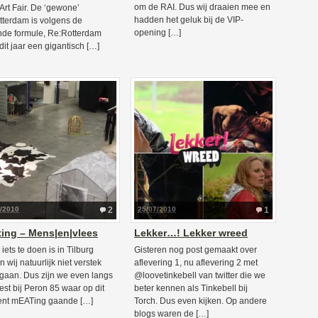
om de RAI. Dus wij draaien mee en
rt Fair. De ‘gewone’
hadden het geluk bij de VIP-
tterdam is volgens de
opening […]
de formule, Re:Rotterdam
 dit jaar een gigantisch […]
1/2010
2
25/07/2010
1
ing – Mens|en|vlees
Lekker…! Lekker wreed
 iets te doen is in Tilburg
Gisteren nog post gemaakt over
 wij natuurlijk niet verstek
aflevering 1, nu aflevering 2 met
 gaan. Dus zijn we even langs
@loovetinkebell van twitter die we
st bij Peron 85 waar op dit
beter kennen als Tinkebell bij
nt mEATing gaande […]
Torch. Dus even kijken. Op andere
blogs waren de […]