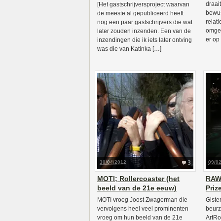
draai
[Het gastschrijversproject waarvan
bewus
de meeste al gepubliceerd heeft
relat
nog een paar gastschrijvers die wat
omgev
later zouden inzenden. Een van de
er op
inzendingen die ik iets later ontving
was die van Katinka […]
30/04/2012
3
09/0
MOTI; Rollercoaster (het
RAW 
beeld van de 21e eeuw)
Priz
MOTI vroeg Joost Zwagerman die
Giste
vervolgens heel veel prominenten
beurz
vroeg om hun beeld van de 21e
ArtRo