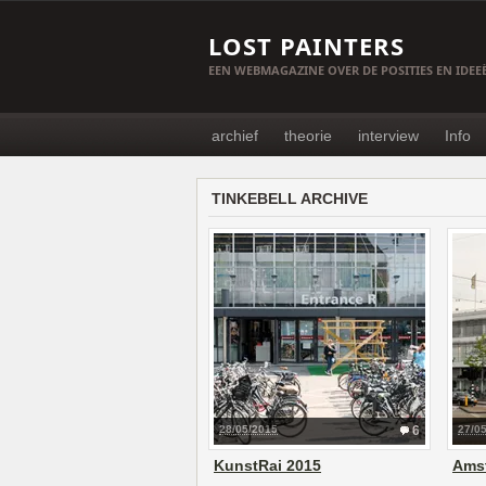
LOST PAINTERS
EEN WEBMAGAZINE OVER DE POSITIES EN IDE
archief
theorie
interview
Info
TINKEBELL ARCHIVE
28/05/2015
6
27/0
KunstRai 2015
Amst