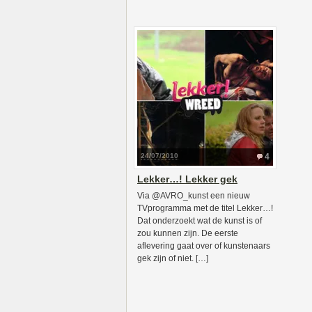
24/07/2010
4
Lekker…! Lekker gek
Via @AVRO_kunst een nieuw
TVprogramma met de titel Lekker…!
Dat onderzoekt wat de kunst is of
zou kunnen zijn. De eerste
aflevering gaat over of kunstenaars
gek zijn of niet. […]