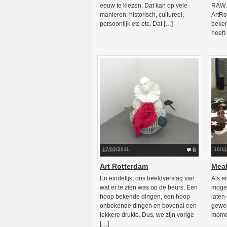
eeuw te kiezen. Dat kan op vele
RAW A
manieren; historisch, cultureel,
ArtRo
persoonlijk etc etc. Dat […]
beken
heeft
17/02/2011
6
10/1
Art Rotterdam
Meat
En eindelijk, ons beeldverslag van
Als er
wat er te zien was op de beurs. Een
mogen
hoop bekende dingen, een hoop
laten
onbekende dingen en bovenal een
gewee
lekkere drukte. Dus, we zijn vorige
mome
[…]