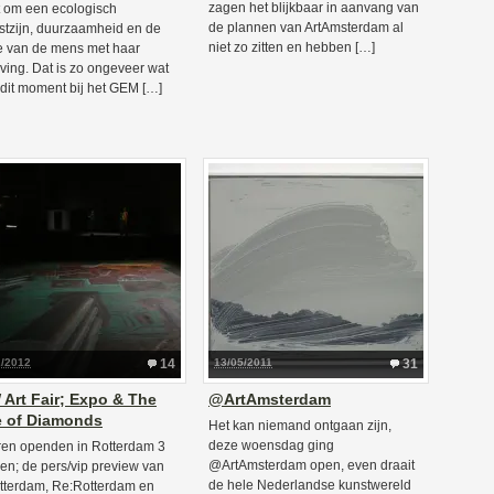
zagen het blijkbaar in aanvang van
t om een ecologisch
de plannen van ArtAmsterdam al
tzijn, duurzaamheid en de
niet zo zitten en hebben […]
ie van de mens met haar
ing. Dat is zo ongeveer wat
 dit moment bij het GEM […]
2/2012
14
13/05/2011
31
Art Fair; Expo & The
@ArtAmsterdam
e of Diamonds
Het kan niemand ontgaan zijn,
deze woensdag ging
ren openden in Rotterdam 3
@ArtAmsterdam open, even draait
en; de pers/vip preview van
de hele Nederlandse kunstwereld
tterdam, Re:Rotterdam en