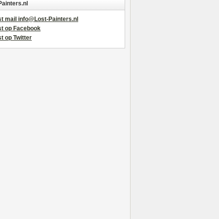
Painters.nl
t mail info@Lost-Painters.nl
st op Facebook
t op Twitter