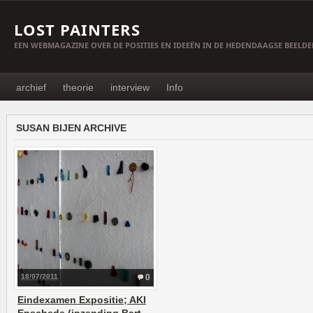
LOST PAINTERS
EEN WEBMAGAZINE OVER DE POSITIES EN IDEEËN IN DE HEDENDAAGSE BEELD
archief
theorie
interview
Info
SUSAN BIJEN ARCHIVE
18/07/2011
0
Eindexamen Expositie; AKI