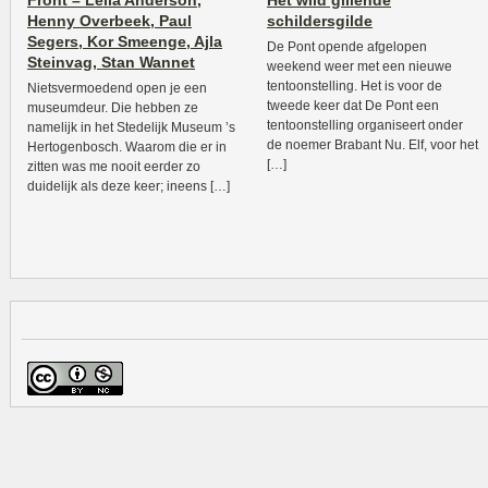
Front – Leila Anderson,
Het wild gillende
Henny Overbeek, Paul
schildersgilde
Segers, Kor Smeenge, Ajla
De Pont opende afgelopen
Steinvag, Stan Wannet
weekend weer met een nieuwe
tentoonstelling. Het is voor de
Nietsvermoedend open je een
tweede keer dat De Pont een
museumdeur. Die hebben ze
tentoonstelling organiseert onder
namelijk in het Stedelijk Museum ’s
de noemer Brabant Nu. Elf, voor het
Hertogenbosch. Waarom die er in
[…]
zitten was me nooit eerder zo
duidelijk als deze keer; ineens […]