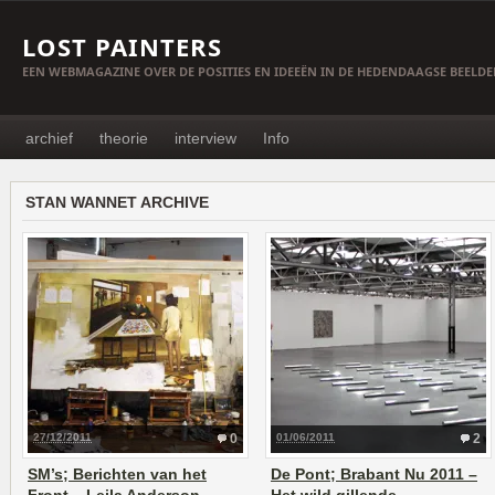
LOST PAINTERS
EEN WEBMAGAZINE OVER DE POSITIES EN IDEEËN IN DE HEDENDAAGSE BEELD
archief
theorie
interview
Info
STAN WANNET ARCHIVE
27/12/2011
0
01/06/2011
2
SM’s; Berichten van het
De Pont; Brabant Nu 2011 –