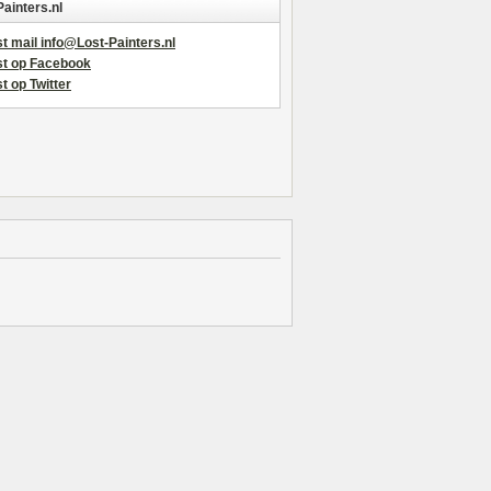
Painters.nl
t mail info@Lost-Painters.nl
st op Facebook
t op Twitter