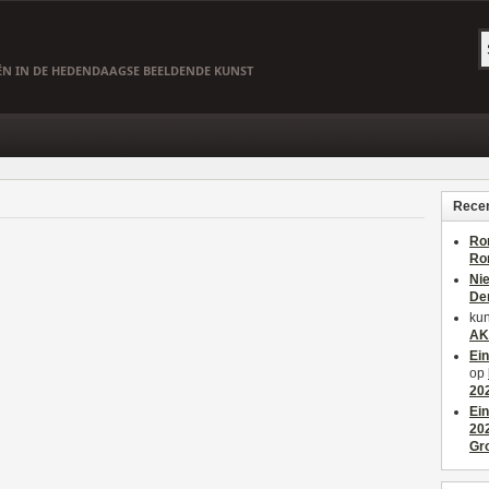
EËN IN DE HEDENDAAGSE BEELDENDE KUNST
Recen
Ro
Ro
Ni
De
kun
AK
Ei
op
20
Ei
20
Gr