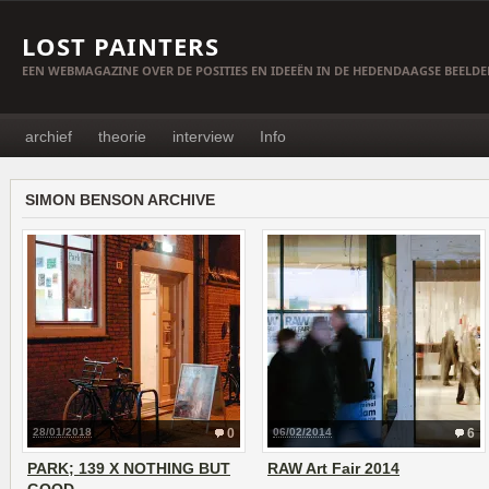
LOST PAINTERS
EEN WEBMAGAZINE OVER DE POSITIES EN IDEEËN IN DE HEDENDAAGSE BEELD
archief
theorie
interview
Info
SIMON BENSON ARCHIVE
28/01/2018
0
06/02/2014
6
PARK; 139 X NOTHING BUT
RAW Art Fair 2014