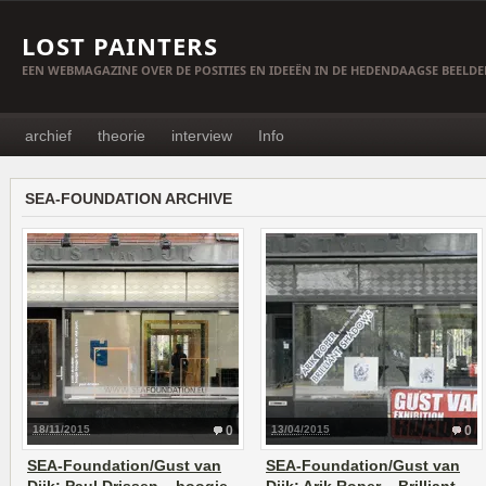
LOST PAINTERS
EEN WEBMAGAZINE OVER DE POSITIES EN IDEEËN IN DE HEDENDAAGSE BEELD
archief
theorie
interview
Info
SEA-FOUNDATION ARCHIVE
18/11/2015
0
13/04/2015
0
SEA-Foundation/Gust van
SEA-Foundation/Gust van