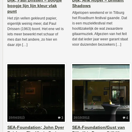
Dijk; Paul Drissen – boogje
Dijk; Arik Roper – Brilliant
boogje lijn lijn kleur vlak
Shadows
punt
Afgelopen weekend er in Tilburg
het Roadburn festival gaande. Dat
Het zijn vellen gekleurd papier,
is een muziekfestival met
eigenlijk weinig meer, dat Paul
hoofdzakelijk de wat zwaardere
Drissen (1963) toont. Het ene vel is
gitaarmuziek. Afgezien van het feit
iets meer bewerkt met schaar of
dat dat ieder jaar weer garant staat
mes dan het andere, zo hier en
voor duizenden bezoekers […]
daar zijn […]
20/04/2013
3
26/10/2012
4
SEA-Foundation; John Dyer
SEA-Foundation/Gust van