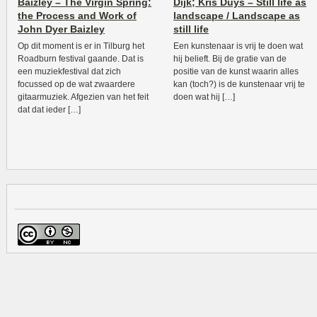
Baizley – The Virgin Spring:
Dijk; Kris Duys – Still life as
the Process and Work of
landscape / Landscape as
John Dyer Baizley
still life
Op dit moment is er in Tilburg het
Een kunstenaar is vrij te doen wat
Roadburn festival gaande. Dat is
hij belieft. Bij de gratie van de
een muziekfestival dat zich
positie van de kunst waarin alles
focussed op de wat zwaardere
kan (toch?) is de kunstenaar vrij te
gitaarmuziek. Afgezien van het feit
doen wat hij […]
dat dat ieder […]