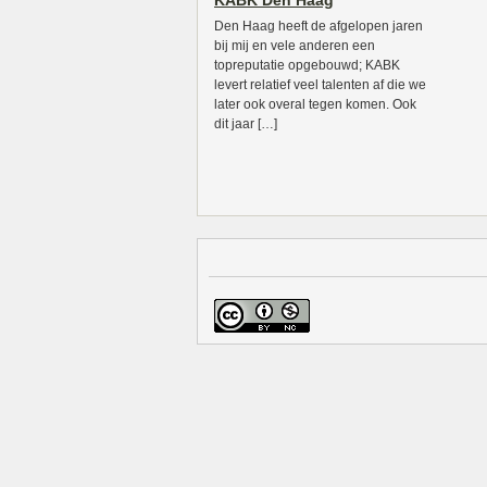
KABK Den Haag
Den Haag heeft de afgelopen jaren
bij mij en vele anderen een
topreputatie opgebouwd; KABK
levert relatief veel talenten af die we
later ook overal tegen komen. Ook
dit jaar […]