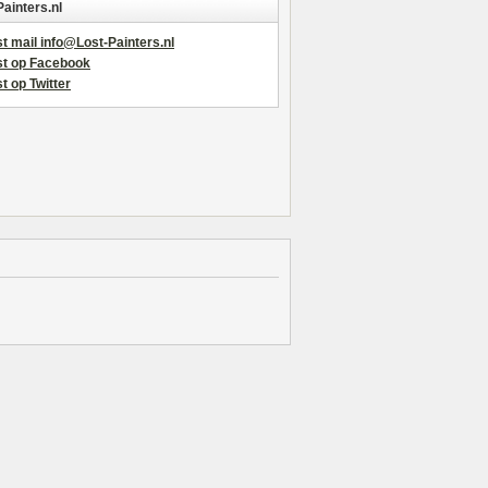
Painters.nl
t mail info@Lost-Painters.nl
st op Facebook
t op Twitter