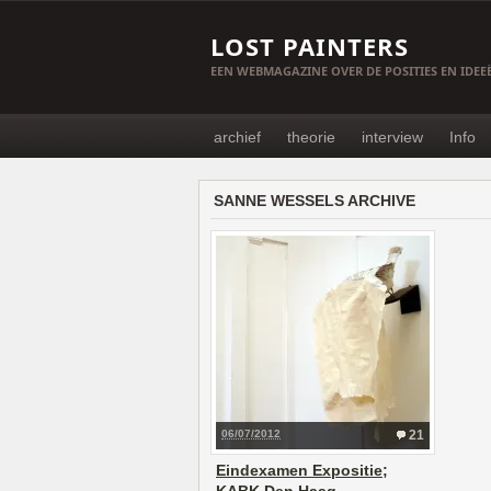
LOST PAINTERS
EEN WEBMAGAZINE OVER DE POSITIES EN IDE
archief
theorie
interview
Info
SANNE WESSELS ARCHIVE
06/07/2012
21
Eindexamen Expositie;