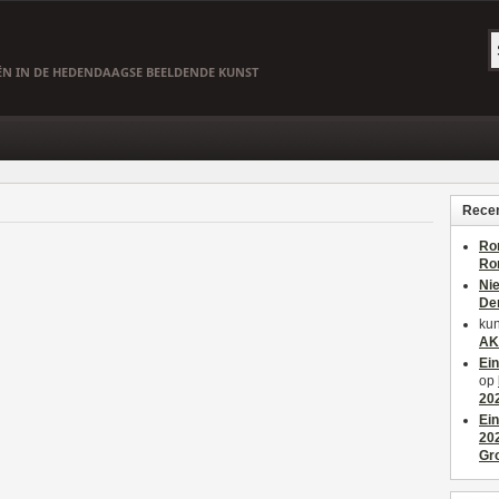
EËN IN DE HEDENDAAGSE BEELDENDE KUNST
Recen
Ro
Ro
Ni
De
kun
AK
Ei
op
20
Ei
20
Gr