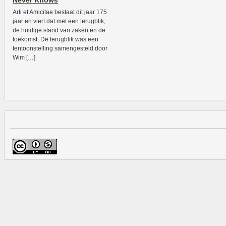
Never Knows
Arti et Amicitae bestaat dit jaar 175
jaar en viert dat met een terugblik,
de huidige stand van zaken en de
toekomst. De terugblik was een
tentoonstelling samengesteld door
Wim […]