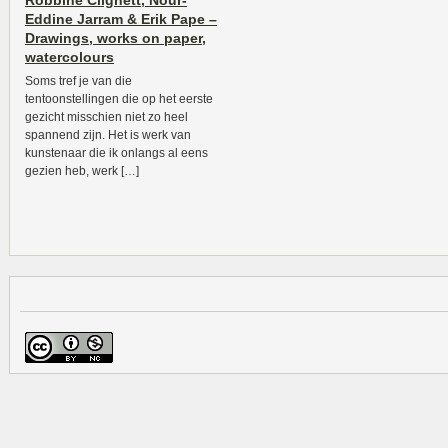
Robbine Clignett, Nour-
Eddine Jarram & Erik Pape –
Drawings, works on paper,
watercolours
Soms tref je van die
tentoonstellingen die op het eerste
gezicht misschien niet zo heel
spannend zijn. Het is werk van
kunstenaar die ik onlangs al eens
gezien heb, werk […]