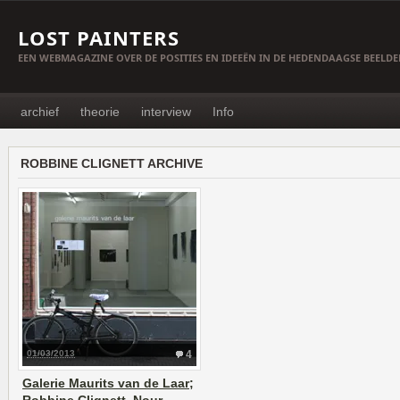
LOST PAINTERS
EEN WEBMAGAZINE OVER DE POSITIES EN IDEEËN IN DE HEDENDAAGSE BEELD
archief
theorie
interview
Info
ROBBINE CLIGNETT ARCHIVE
01/03/2013
4
Galerie Maurits van de Laar;