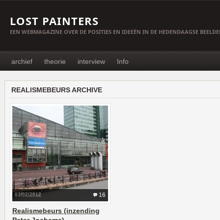
LOST PAINTERS
EEN WEBMAGAZINE OVER DE POSITIES EN IDEEËN IN DE HEDENDAAGSE BEELD
archief
theorie
interview
Info
REALISMEBEURS ARCHIVE
03/02/2012
16
Realismebeurs (inzending