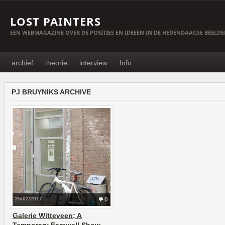
LOST PAINTERS
EEN WEBMAGAZINE OVER DE POSITIES EN IDEEËN IN DE HEDENDAAGSE BEELD
archief
theorie
interview
Info
PJ BRUYNIKS ARCHIVE
25/02/2017
0
Galerie Witteveen; A