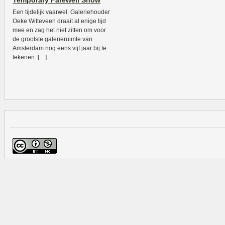
Temporary Farewell Show
Een tijdelijk vaarwel. Galeriehouder
Oeke Witteveen draait al enige tijd
mee en zag het niet zitten om voor
de grootste galerieruimte van
Amsterdam nog eens vijf jaar bij te
tekenen. […]