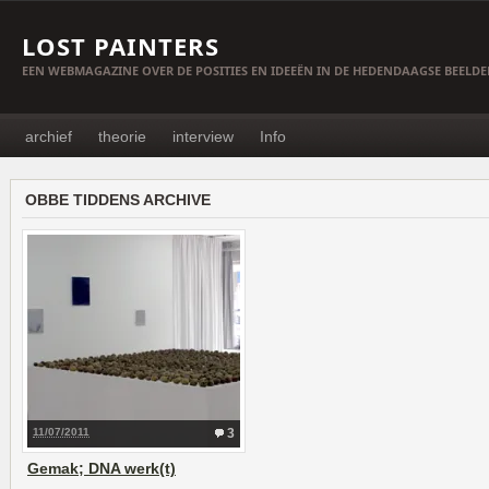
LOST PAINTERS
EEN WEBMAGAZINE OVER DE POSITIES EN IDEEËN IN DE HEDENDAAGSE BEELD
archief
theorie
interview
Info
OBBE TIDDENS ARCHIVE
11/07/2011
3
Gemak; DNA werk(t)