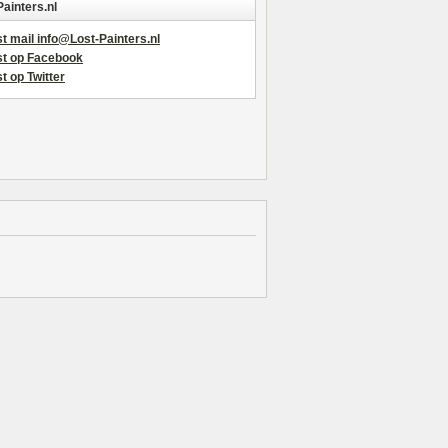
Painters.nl
t mail info@Lost-Painters.nl
st op Facebook
t op Twitter