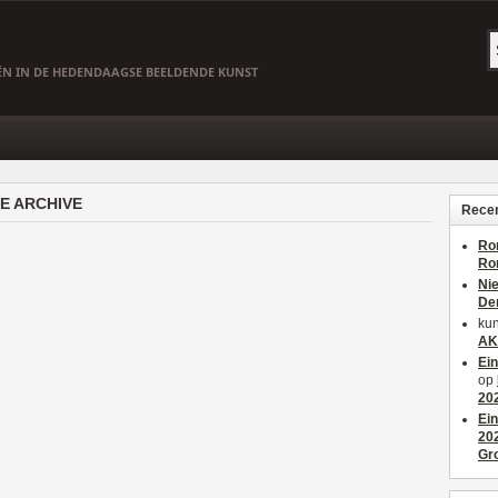
EËN IN DE HEDENDAAGSE BEELDENDE KUNST
E ARCHIVE
Recen
Ro
Ro
Ni
De
kun
AK
Ei
op
20
Ei
20
Gr